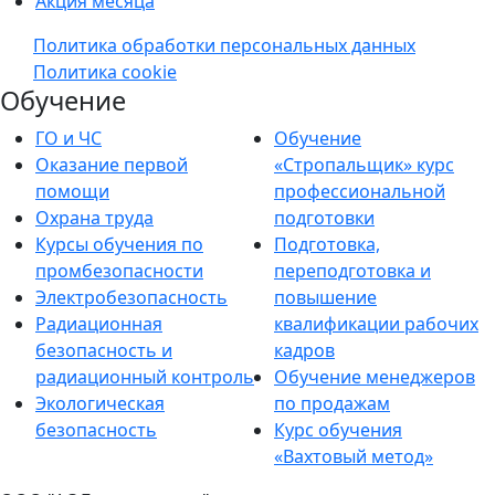
Акция месяца
Политика обработки персональных данных
Политика cookie
Обучение
ГО и ЧС
Обучение
Оказание первой
«Стропальщик» курс
помощи
профессиональной
Охрана труда
подготовки
Курсы обучения по
Подготовка,
промбезопасности
переподготовка и
Электробезопасность
повышение
Радиационная
квалификации рабочих
безопасность и
кадров
радиационный контроль
Обучение менеджеров
Экологическая
по продажам
безопасность
Курс обучения
«Вахтовый метод»