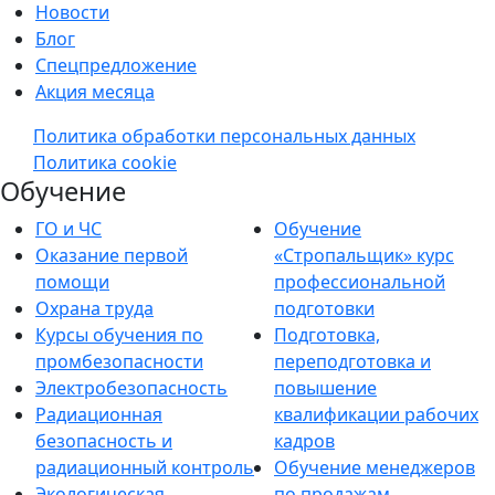
Новости
Блог
Спецпредложение
Акция месяца
Политика обработки персональных данных
Политика cookie
Обучение
ГО и ЧС
Обучение
Оказание первой
«Стропальщик» курс
помощи
профессиональной
Охрана труда
подготовки
Курсы обучения по
Подготовка,
промбезопасности
переподготовка и
Электробезопасность
повышение
Радиационная
квалификации рабочих
безопасность и
кадров
радиационный контроль
Обучение менеджеров
Экологическая
по продажам