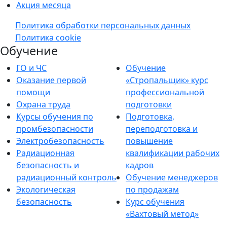
Акция месяца
Политика обработки персональных данных
Политика cookie
Обучение
ГО и ЧС
Обучение
Оказание первой
«Стропальщик» курс
помощи
профессиональной
Охрана труда
подготовки
Курсы обучения по
Подготовка,
промбезопасности
переподготовка и
Электробезопасность
повышение
Радиационная
квалификации рабочих
безопасность и
кадров
радиационный контроль
Обучение менеджеров
Экологическая
по продажам
безопасность
Курс обучения
«Вахтовый метод»