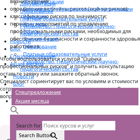
возникновения;
Об организации
Документация
определение величины рисков (оценка рисков);
Сведения об образовательной организации
Образование
классификацию рисков по значимости;
Вакансии
Платные образовательные услуги
перечень мероприятий по управлению
Контакты
Руководство. Педагогический (научно-
профессиональными рисками, необходимых для
Офисы
педагогический) состав
обеспечения безопасности и сохранности здоровья
Документация
Новости
работников.
Образование
Блог
Платные образовательные услуги
Спецпредложение
Чтобы воспользоваться услугой “Оценка
Руководство. Педагогический (научно-
Акция месяца
профессиональных рисков” и получить консультацию
педагогический) состав
оставьте заявку или закажите обратный звонок.
Новости
Специалист сориентирует вас по условиям и стоимости
Блог
сотрудничества, ответит на все интересующие Вас
Спецпредложение
вопросы.
Акция месяца
Search for:
Search Button