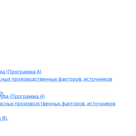
да (Программа А)
сных производственных факторов, источников
).
уда (Программа А)
асных производственных факторов, источников
В).