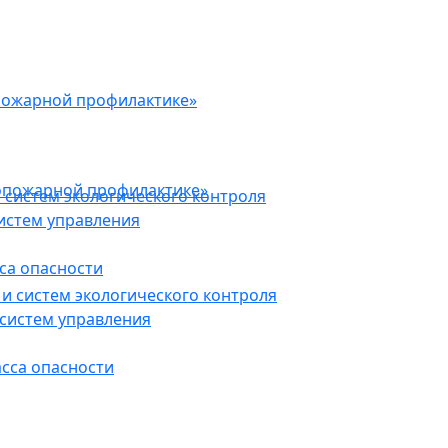
пожарной профилактике»
опожарной профилактике»
 систем экологического контроля
истем управления
са опасности
и систем экологического контроля
систем управления
асса опасности