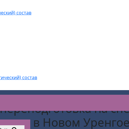
еский) состав
гический) состав
переподготовка на спе
труда
в Новом Уренго