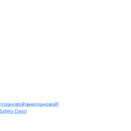
 (плановой\внеплановой)
afety Days)