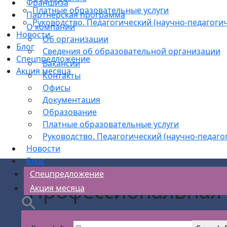
Франшиза
Платные образовательные услуги
Партнерская программа
Руководство. Педагогический (научно-педагогич
О компании
Новости
Об организации
Блог
Сведения об образовательной организации
Спецпредложение
Вакансии
Акция месяца
Контакты
Офисы
Документация
Образование
Платные образовательные услуги
Руководство. Педагогический (научно-педаго
Новости
Блог
Спецпредложение
Профессиональная 
Акция месяца