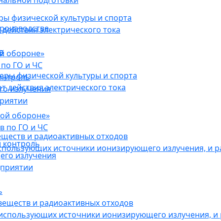
нальной подготовки
ы физической культуры и спорта
роизводстве
действия электрического тока
в
ой обороне»
по ГО и ЧС
ры физической культуры и спорта
онтроль
 действия электрического тока
го излучения
приятии
кой обороне»
в по ГО и ЧС
еществ и радиоактивных отходов
 контроль
использующих источники ионизирующего излучения, и 
его излучения
дприятии
ь
веществ и радиоактивных отходов
 использующих источники ионизирующего излучения, и