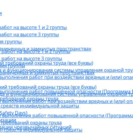
и
бот на высоте 1 и 2 группы
абот на высоте 3 группы
ия группы
раниченных и замкнутых пространствах
абот на высоте 1 и 2 группы
работ на высоте 3 группы
й требований охраны труда (все буквы)
ния группы
 и функционирования системы управления охраной тру
граниченных и замкнутых пространствах
ыполнения работ при воздействии вредных и (или) опа
ний требований охраны труда (все буквы)
выполнения работ повышенной опасности (Программа В
а и функционирования системы управления охраной тр
требований охраны труда
выполнения работ при воздействии вредных и (или) оп
 средств индивидуальной защиты
afety Days)
 выполнения работ повышенной опасности (Программа 
низации
 требований охраны труда
дации чрезвычайных ситуаций
) средств индивидуальной защиты