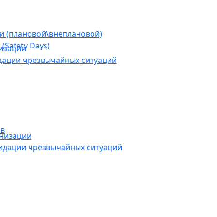
ии (плановой\внеплановой)
(Safety Days)
низации
дации чрезвычайных ситуаций
ов
анизации
видации чрезвычайных ситуаций