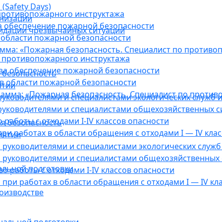
(Safety Days)
противопожарного инструктажа
анизации
а обеспечение пожарной безопасности
видации чрезвычайных ситуаций
 области пожарной безопасности
мма: «Пожарная безопасность. Специалист по противо
 противопожарного инструктажа
за обеспечение пожарной безопасности
 безопасность
в области пожарной безопасности
ятии
амма: «Пожарная безопасность. Специалист по против
уководителями и специалистами экологических служб и
руководителями и специалистами общехозяйственных с
работы с отходами I-IV классов опасности
я безопасность
ри работах в области обращения с отходами I — IV клас
иятии
руководителями и специалистами экологических служб 
 руководителями и специалистами общехозяйственных 
альной подготовки
о работы с отходами I-IV классов опасности
при работах в области обращения с отходами I — IV кл
оизводстве